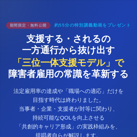
約55分の特別講義動画を
プレゼント
期間限定・無料公開
支援する・されるの
一方通行から
抜け出す
「三位一体支援モデル」で
障害者雇用の
常識を革新する
法定雇用率の達成や
「職場への適応」だけを
目指す時代は終わりました。
当事者・企業・支援者が
対等に関わり、
持続可能なQOLを向上させる
「共創的キャリア形成」の実践枠組みを、
提唱者自らが解説します。