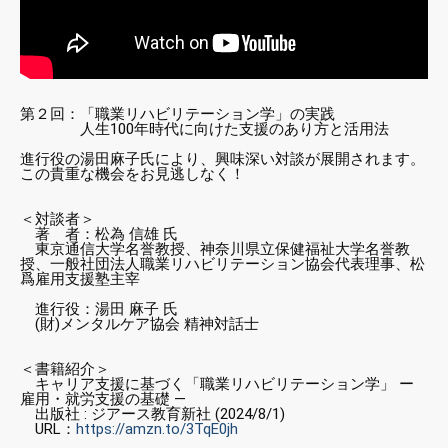
第２回：「職業リハビリテーション学」の実践
人生100年時代に向けた支援のあり方と活用法
進行役の湯田麻子氏により、興味深い対談が展開されます。
この貴重な機会をお見逃しなく！
＜対談者＞
著 者：松為 信雄 氏
東京通信大学名誉教授、神奈川県立保健福祉大学名誉教
授、一般社団法人職業リハビリテーション協会代表理事、松
爲雇用支援塾主宰
進行役：湯田 麻子 氏
(財)メンタルケア協会 精神対話士
＜書籍紹介＞
キャリア支援に基づく「職業リハビリテーション学」 ー
雇用・就労支援の基礎 —
出版社 ‏: ‎ジアース教育新社 (2024/8/1)
URL：
https://amzn.to/3TqE0jh