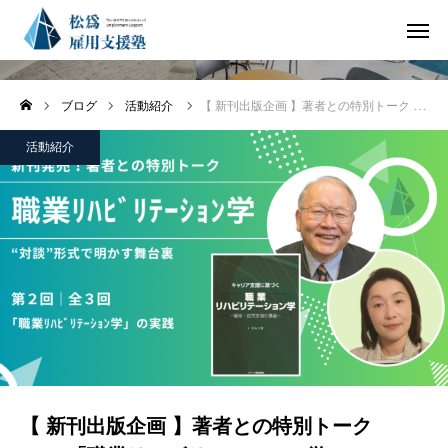
活動紹介
ログイン
ブログ
活動紹介
【 新刊出版企画 】著者との特別トーク Vol.2「職業リハビリテーション学」
お知らせ
活動紹介
職リハ・学びラボ
受講生の声
よくある質問
【 新刊出版企画 】著者との特別トーク